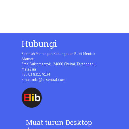
Hubungi
Sekolah Menengah Kebangsaan Bukit Mentok
Alamat:
SMK Bukit Mentok , 24000 Chukai, Terengganu,
Malaysia
Tel: 03 8311 9134
Email:
info@e-sentral.com
Muat turun Desktop